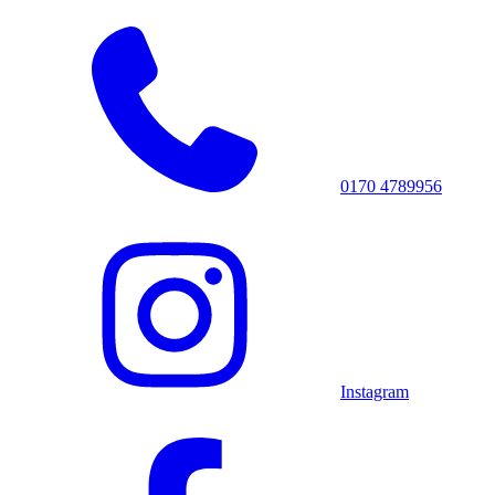
Zum
Inhalt
springen
0170 4789956
Instagram